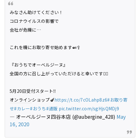
みなさん助けてください！
コロナウイルスの影響で
会社が危機に…
これを機にお取り寄せ始めます🍛🥄
『おうちでオーベルジーヌ』
全国の方に召し上がっていただけると幸いです🙇‍♂️
5月20日受付スタート‼️
オンライン
ショップ🍆
https://t.co/7cOLahp8z6
#お取り寄
せ
#カレー
#おうち
#通販
pic.twitter.com/sgHjsQMDj9
— オーベルジーヌ四谷本店 (@aubergine_428)
May
16, 2020