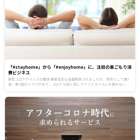
「#stayhome」から「#enjoyhome」に。注目の巣ごもり消
費ビジネス
新型コロナウイルスの緊急事態宣言も全面解除されましたが、依然として第2
波、第3波のリスクがあり、コロナ以前と同じライフスタイルには戻れないと
感じる方が多いことでしょう。そんななか、「#stayhome」から
「#enjoyhome」へとマインドを前向きにセットする人や企業が増え始めてい
ます。自宅で楽しむことを主眼においた、巣ごもり消費のサービスや商品には
一体どんなものがあるのでしょうか？