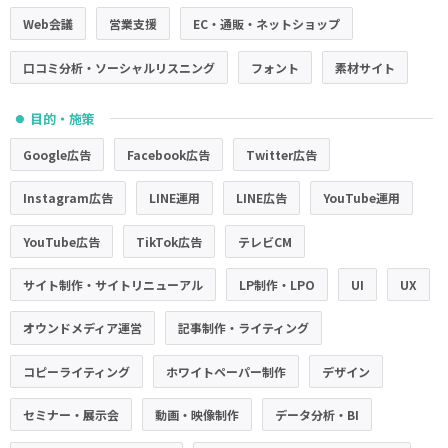
Web会議
営業支援
EC・通販・ネットショップ
口コミ分析・ソーシャルリスニング
フォント
素材サイト
目的・施策
●
Google広告
Facebook広告
Twitter広告
Instagram広告
LINE運用
LINE広告
YouTube運用
YouTube広告
TikTok広告
テレビCM
サイト制作・サイトリニューアル
LP制作・LPO
UI
UX
オウンドメディア運営
記事制作・ライティング
コピーライティング
ホワイトペーパー制作
デザイン
セミナー・展示会
動画・映像制作
データ分析・BI