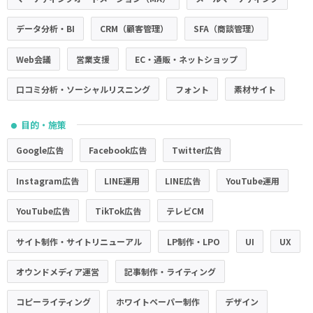
データ分析・BI
CRM（顧客管理）
SFA（商談管理）
Web会議
営業支援
EC・通販・ネットショップ
口コミ分析・ソーシャルリスニング
フォント
素材サイト
目的・施策
●
Google広告
Facebook広告
Twitter広告
Instagram広告
LINE運用
LINE広告
YouTube運用
YouTube広告
TikTok広告
テレビCM
サイト制作・サイトリニューアル
LP制作・LPO
UI
UX
オウンドメディア運営
記事制作・ライティング
コピーライティング
ホワイトペーパー制作
デザイン