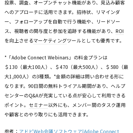
投票、調査、オープンチャット機能があり、見込み顧客
へのアプローチに活用できます。招待状、リマインダ
ー、フォローアップを自動で行う機能や、リードソー
ス、視聴者の関与度と参加を追跡する機能があり、
ROI
を向上させる
マーケティング
ツールとしても優秀です。
*「Adobe Connect Webinars」の料金プランは
＄130（最大100人）、＄470（最大500人）、＄580（最
大1,000人）の3種類。*金額の詳細は問い合わせる形に
なります。90日間の無料トライアル期間があり、ヘルプ
センターのQ&Aが充実している点が安心して利用できる
ポイント。
セミナー
以外にも、メンバー間のタスク運用
や顧客とのやり取りにも活用できます。
参考：
アドビWeb会議ソフトウェア|Adobe Connect