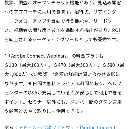
投票、調査、オープンチャット機能があり、見込み顧客
へのアプローチに活用できます。招待状、リマインダ
ー、フォローアップを自動で行う機能や、リードソー
ス、視聴者の関与度と参加を追跡する機能があり、
ROI
を向上させる
マーケティング
ツールとしても優秀です。
*「Adobe Connect Webinars」の料金プランは
＄130（最大100人）、＄470（最大500人）、＄580（最
大1,000人）の3種類。*金額の詳細は問い合わせる形に
なります。90日間の無料トライアル期間があり、ヘルプ
センターのQ&Aが充実している点が安心して利用できる
ポイント。
セミナー
以外にも、メンバー間のタスク運用
や顧客とのやり取りにも活用できます。
参考：
アドビWeb会議ソフトウェア|Adobe Connect