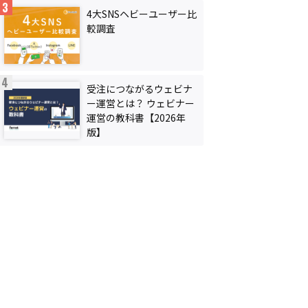
4大SNSヘビーユーザー比
較調査
受注につながるウェビナ
ー運営とは？ ウェビナー
運営の教科書【2026年
版】