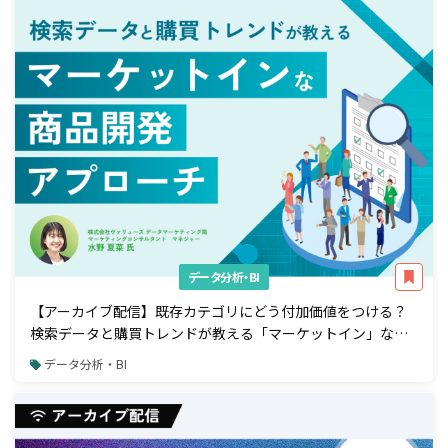
データ分析・BI
【アーカイブ配信】既存カテゴリにどう付加価値をつける？
検索データと購買トレンドが教える「マーケットイン」な商
品開発アプローチ
データ分析・BI