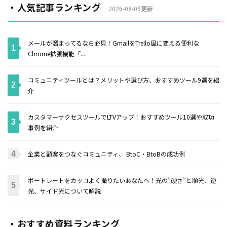
・人気記事ランキング
2026-08-09更新
メールが溜まってるなら必見！GmailをTrello風に変える便利な
Chrome拡張機能「...
コミュニティツールとは？メリットや選び方、おすすめツール9選を紹
介
カスタマーサクセスツールでLTVアップ！おすすめツール10選や成功
事例を紹介
企業と顧客をつなぐコミュニティ、 BtoC・BtoBの成功例
ポートレートをカッコよく撮りたいあなたへ！光の”硬さ”と順光、逆
光、サイド光について解説
・おすすめ資料ランキング