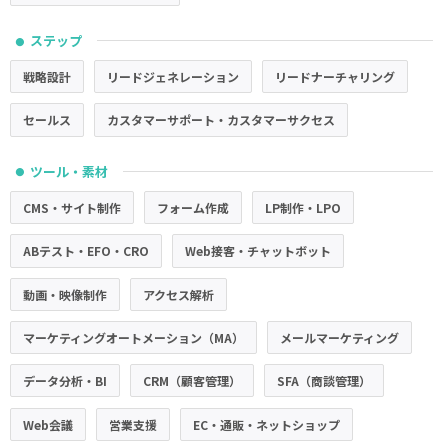
ステップ
●
戦略設計
リードジェネレーション
リードナーチャリング
セールス
カスタマーサポート・カスタマーサクセス
ツール・素材
●
CMS・サイト制作
フォーム作成
LP制作・LPO
ABテスト・EFO・CRO
Web接客・チャットボット
動画・映像制作
アクセス解析
マーケティングオートメーション（MA）
メールマーケティング
データ分析・BI
CRM（顧客管理）
SFA（商談管理）
Web会議
営業支援
EC・通販・ネットショップ