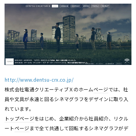
http://www.dentsu-crx.co.jp/
株式会社電通クリエーティブＸのホーム
ページ
では、社
員や文具が永遠と回るシネマグラフをデザインに取り入
れています。
トップページ
をはじめ、企業紹介から社員紹介、リクル
ート
ページ
まで全て共通して回転するシネマグラフがデ