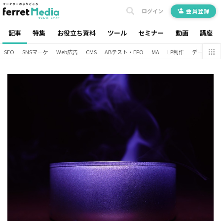
ログイン
会員登録
記事
特集
お役立ち資料
ツール
セミナー
動画
講座
SEO
SNSマーケ
Web広告
CMS
ABテスト・EFO
MA
LP制作
データ分析