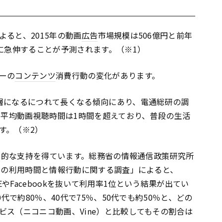
ると、2015年の動画
広告
市場規模は506億円と前年
に急伸することが予測されます。（※1）
ーの
コンテンツ
消費行動の変化があります。
層になるにつれて長くなる傾向にあり、電通総研の調
の平均動画視聴時間は1時間を超えており、普段の生活
す。（※2）
圧倒的な支持を得ています。総務省の情報通信政策研究所
ィアの利用時間と情報行動に関する調査」によると、
INEやFacebookを抜いて利用率1位という結果が出てい
代で約80％、40代で75％、50代でも約50％と、どの
ス（ニコニコ動画、Vine）と比較してもその割合は