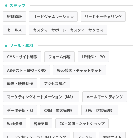
ステップ
●
戦略設計
リードジェネレーション
リードナーチャリング
セールス
カスタマーサポート・カスタマーサクセス
ツール・素材
●
CMS・サイト制作
フォーム作成
LP制作・LPO
ABテスト・EFO・CRO
Web接客・チャットボット
動画・映像制作
アクセス解析
マーケティングオートメーション（MA）
メールマーケティング
データ分析・BI
CRM（顧客管理）
SFA（商談管理）
Web会議
営業支援
EC・通販・ネットショップ
口コミ分析・ソーシャルリスニング
フォント
素材サイト