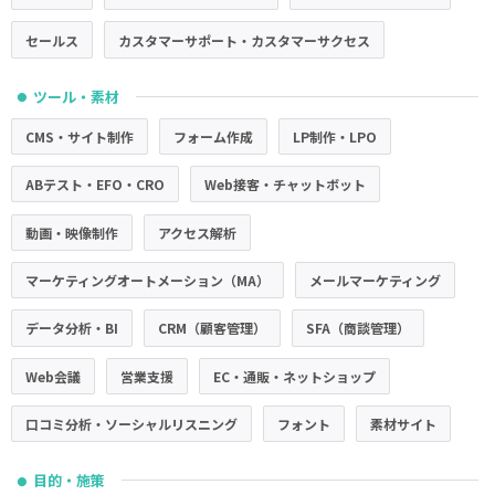
セールス
カスタマーサポート・カスタマーサクセス
ツール・素材
●
CMS・サイト制作
フォーム作成
LP制作・LPO
ABテスト・EFO・CRO
Web接客・チャットボット
動画・映像制作
アクセス解析
マーケティングオートメーション（MA）
メールマーケティング
データ分析・BI
CRM（顧客管理）
SFA（商談管理）
Web会議
営業支援
EC・通販・ネットショップ
口コミ分析・ソーシャルリスニング
フォント
素材サイト
目的・施策
●