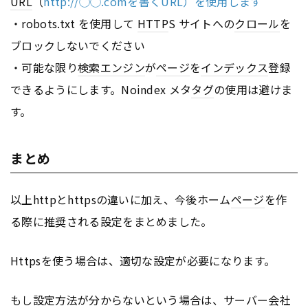
URL
（
http://◯◯.comを書くURL）を使用します
・robots.txt を使用して
HTTP
S サイトへの
クロール
を
ブロックしないでください
・可能な限り
検索エンジン
が
ページ
を
インデックス
登録
できるようにします。Noindex メタ
タグ
の使用は避けま
す。
まとめ
以上httpとhttpsの違いに加え、今後ホーム
ページ
を作
る際に推奨される設定をまとめました。
Httpsを使う場合は、適切な設定が必要になります。
もし設定方法が分からないという場合は、サーバー会社