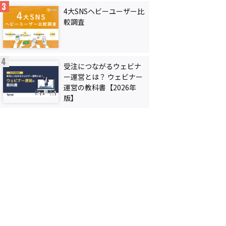
4大SNSヘビーユーザー比
較調査
受注につながるウェビナ
ー運営とは？ ウェビナー
運営の教科書【2026年
版】