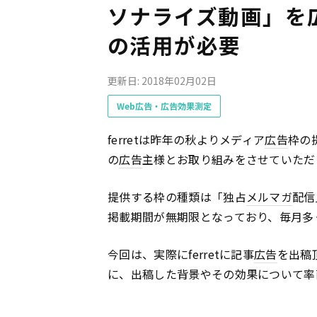
ソナライズ動画」を
の活用が必要
更新日: 2018年02月02日
Web広告・広告効果測定
ferretは昨年の秋よりメディア
広告
枠の
の
広告
主様とお取り組みをさせていただ
提供する枠の種類は「独占
メルマガ
配信
掲載期間が無期限となっており、毎月多
今回は、実際にferretに記事
広告
を出稿
に、出稿した背景やその効果について率