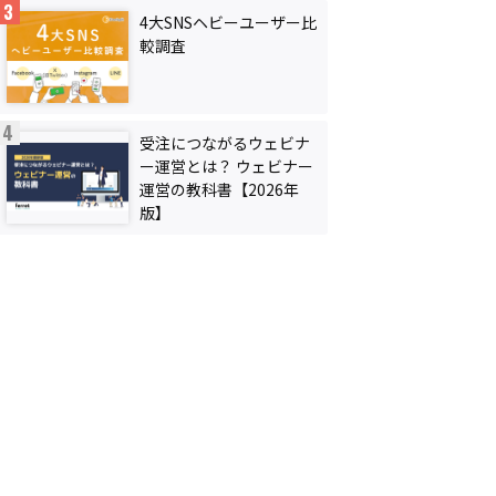
4大SNSヘビーユーザー比
較調査
受注につながるウェビナ
ー運営とは？ ウェビナー
運営の教科書【2026年
版】