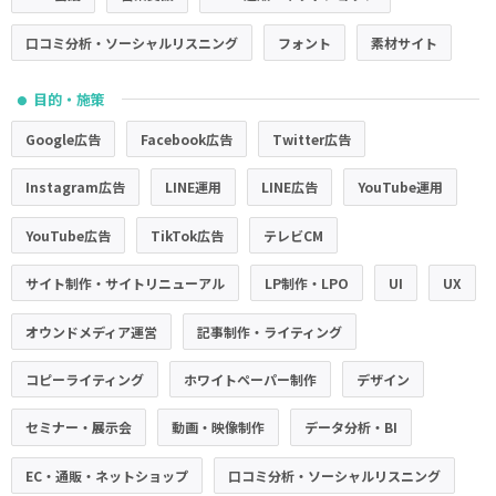
口コミ分析・ソーシャルリスニング
フォント
素材サイト
目的・施策
●
Google広告
Facebook広告
Twitter広告
Instagram広告
LINE運用
LINE広告
YouTube運用
YouTube広告
TikTok広告
テレビCM
サイト制作・サイトリニューアル
LP制作・LPO
UI
UX
オウンドメディア運営
記事制作・ライティング
コピーライティング
ホワイトペーパー制作
デザイン
セミナー・展示会
動画・映像制作
データ分析・BI
EC・通販・ネットショップ
口コミ分析・ソーシャルリスニング