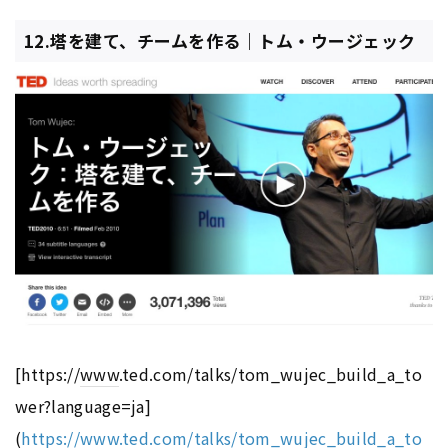
12.塔を建て、チームを作る｜トム・ウージェック
[https://
www
.ted.com/talks/tom_wujec_build_a_to
wer?language=ja]
(
https://www.ted.com/talks/tom_wujec_build_a_to