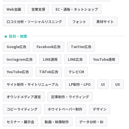
Web会議
営業支援
EC・通販・ネットショップ
口コミ分析・ソーシャルリスニング
フォント
素材サイト
目的・施策
●
Google広告
Facebook広告
Twitter広告
Instagram広告
LINE運用
LINE広告
YouTube運用
YouTube広告
TikTok広告
テレビCM
サイト制作・サイトリニューアル
LP制作・LPO
UI
UX
オウンドメディア運営
記事制作・ライティング
コピーライティング
ホワイトペーパー制作
デザイン
セミナー・展示会
動画・映像制作
データ分析・BI