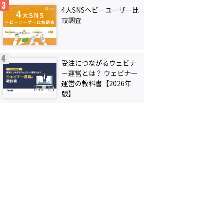
4大SNSヘビーユーザー比
較調査
受注につながるウェビナ
ー運営とは？ ウェビナー
運営の教科書【2026年
版】