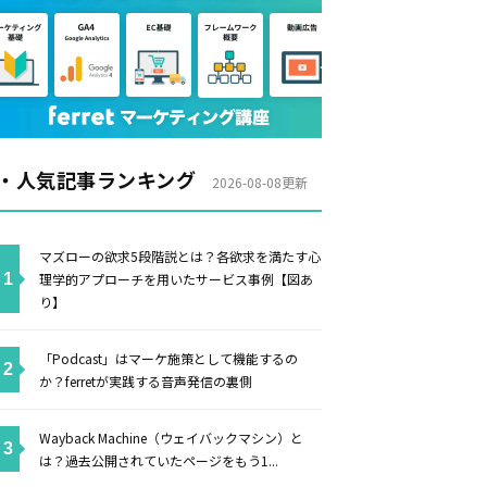
・人気記事ランキング
2026-08-08更新
マズローの欲求5段階説とは？各欲求を満たす心
理学的アプローチを用いたサービス事例【図あ
り】
「Podcast」はマーケ施策として機能するの
か？ferretが実践する音声発信の裏側
Wayback Machine（ウェイバックマシン）と
は？過去公開されていたページをもう1...