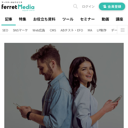
ログイン
会員登録
記事
特集
お役立ち資料
ツール
セミナー
動画
講座
SEO
SNSマーケ
Web広告
CMS
ABテスト・EFO
MA
LP制作
データ分析