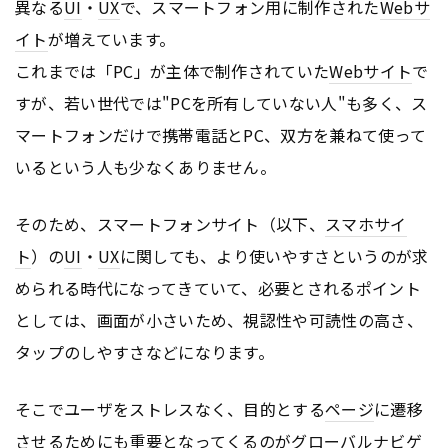
異なる
UI
・
UX
で、スマートフォン用に制作された
Webサ
イト
が増えています。
これまでは「PC」が主体で制作されていた
Webサイト
で
すが、若い世代では"PCを所有していない人"も多く、ス
マートフォンだけで携帯電話とPC、双方を兼ねて使って
いるという人も少なくありません。
そのため、スマートフォンサイト（以下、
スマホサイ
ト
）の
UI
・
UX
に関しても、より使いやすさというのが求
められる時代になってきていて、必要とされるポイント
としては、画面が小さいため、視認性や可読性の高さ、
タップのしやすさなどになります。
そこでユーザをストレスなく、目的とする
ページ
に遷移
させるためにも重要となってくるのがグローバル
ナビゲ