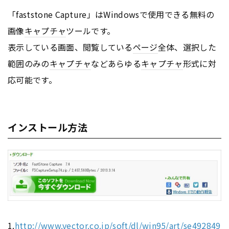
「faststone Capture」はWindowsで使用できる無料の
画像
キャプチャ
ツールです。
表示している画面、閲覧している
ページ
全体、選択した
範囲のみの
キャプチャ
などあらゆる
キャプチャ
形式に対
応可能です。
インストール方法
1.
http://www.vector.co.jp/soft/dl/win95/art/se492849