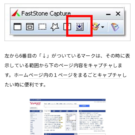
左から6番目の「↓」がついているマークは、その時に表
示している範囲から下の
ページ
内容を
キャプチャ
しま
す。ホーム
ページ
内の１
ページ
をまるごと
キャプチャ
し
たい時に便利です。