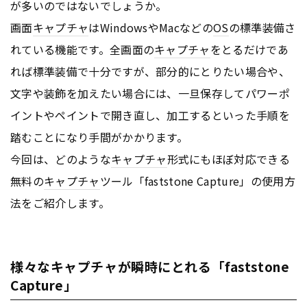
が多いのではないでしょうか。
画面
キャプチャ
はWindowsやMacなどの
OS
の標準装備さ
れている機能です。全画面の
キャプチャ
をとるだけであ
れば標準装備で十分ですが、部分的にとりたい場合や、
文字や装飾を加えたい場合には、一旦保存してパワーポ
イントやペイントで開き直し、加工するといった手順を
踏むことになり手間がかかります。
今回は、どのような
キャプチャ
形式にもほぼ対応できる
無料の
キャプチャ
ツール「faststone Capture」の使用方
法をご紹介します。
様々なキャプチャが瞬時にとれる「faststone
Capture」