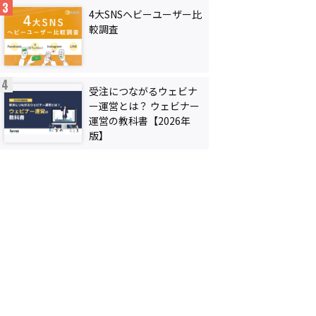
4大SNSヘビーユーザー比
較調査
受注につながるウェビナ
ー運営とは？ ウェビナー
運営の教科書【2026年
版】