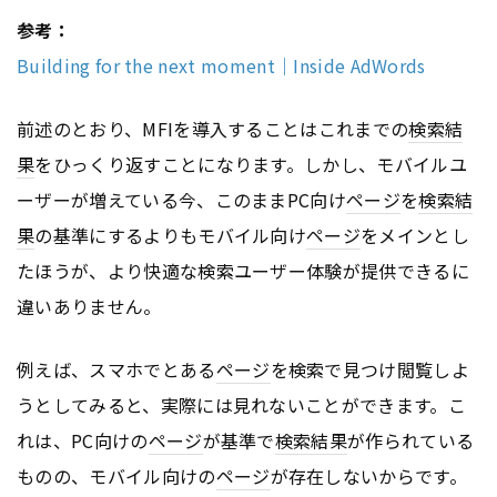
参考：
Building for the next moment｜Inside AdWords
前述のとおり、MFIを導入することはこれまでの
検索結
果
をひっくり返すことになります。しかし、モバイルユ
ーザーが増えている今、このままPC向け
ページ
を
検索結
果
の基準にするよりもモバイル向け
ページ
をメインとし
たほうが、より快適な検索ユーザー体験が提供できるに
違いありません。
例えば、スマホでとある
ページ
を検索で見つけ閲覧しよ
うとしてみると、実際には見れないことができます。こ
れは、PC向けの
ページ
が基準で
検索結果
が作られている
ものの、モバイル向けの
ページ
が存在しないからです。