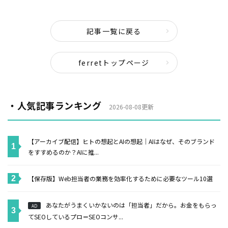
記事一覧に戻る
ferretトップページ
・人気記事ランキング
2026-08-08更新
【アーカイブ配信】ヒトの想起とAIの想起｜AIはなぜ、そのブランド
をすすめるのか？AIに推...
【保存版】Web担当者の業務を効率化するために必要なツール10選
あなたがうまくいかないのは「担当者」だから。お金をもらっ
AD
てSEOしているプロ＝SEOコンサ...