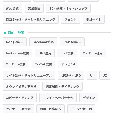
Web会議
営業支援
EC・通販・ネットショップ
口コミ分析・ソーシャルリスニング
フォント
素材サイト
目的・施策
●
Google広告
Facebook広告
Twitter広告
Instagram広告
LINE運用
LINE広告
YouTube運用
YouTube広告
TikTok広告
テレビCM
サイト制作・サイトリニューアル
LP制作・LPO
UI
UX
オウンドメディア運営
記事制作・ライティング
コピーライティング
ホワイトペーパー制作
デザイン
セミナー・展示会
動画・映像制作
データ分析・BI