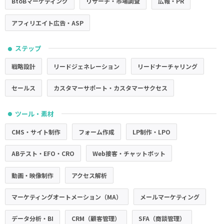
BtoBマーケティング
リサーチ・市場調査
広報・PR
アフィリエイト広告・ASP
ステップ
●
戦略設計
リードジェネレーション
リードナーチャリング
セールス
カスタマーサポート・カスタマーサクセス
ツール・素材
●
CMS・サイト制作
フォーム作成
LP制作・LPO
ABテスト・EFO・CRO
Web接客・チャットボット
動画・映像制作
アクセス解析
マーケティングオートメーション（MA）
メールマーケティング
データ分析・BI
CRM（顧客管理）
SFA（商談管理）