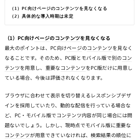
（1）PC向けページのコンテンツを見なくなる
（2）具体的な導入時期は未定
（1）PC向け
ページ
の
コンテンツ
を見なくなる
最大のポイントは、PC向け
ページ
の
コンテンツ
を見なく
なることです。そのため、PC版とモバイル版で別の
コン
テンツ
を用意し、重要な
コンテンツ
をPC版だけに用意し
ている場合、今後は評価されなくなります。
ブラウザに合わせて表示を切り替えるレスポンシブデザ
インを採用していたり、動的な配信を行っている場合な
ど、PC・モバイル版で
コンテンツ
内容が同じ場合には問
題ないでしょう。しかし、現時点でモバイル版に重要な
コンテンツ
が用意できていなければ、
検索結果
の順位に