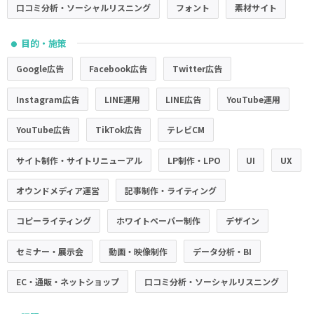
口コミ分析・ソーシャルリスニング
フォント
素材サイト
目的・施策
●
Google広告
Facebook広告
Twitter広告
Instagram広告
LINE運用
LINE広告
YouTube運用
YouTube広告
TikTok広告
テレビCM
サイト制作・サイトリニューアル
LP制作・LPO
UI
UX
オウンドメディア運営
記事制作・ライティング
コピーライティング
ホワイトペーパー制作
デザイン
セミナー・展示会
動画・映像制作
データ分析・BI
EC・通販・ネットショップ
口コミ分析・ソーシャルリスニング