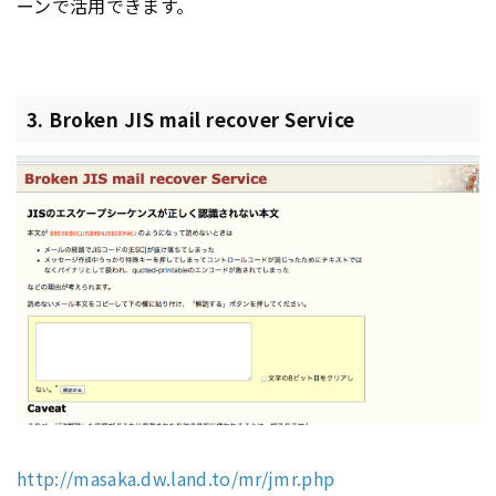
ーンで活用できます。
3. Broken JIS mail recover Service
http://masaka.dw.land.to/mr/jmr.php