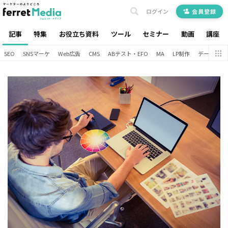
ログイン
会員登録
記事
特集
お役立ち資料
ツール
セミナー
動画
講座
SEO
SNSマーケ
Web広告
CMS
ABテスト・EFO
MA
LP制作
データ分析