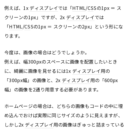
例えば、1x
ディスプレイ
では「
HTML
/
CS
Sの1px ＝ ス
クリーンの1px」ですが、2x
ディスプレイ
では
「
HTML
/
CS
Sの1px ＝ スクリーンの2px」という形にな
ります。
今度は、画像の場合はどうでしょうか。
例えば、幅300pxのスペースに画像を配置したいとき
に、綺麗に画像を見せるには1x
ディスプレイ
用の
「300px幅」の画像と、2x
ディスプレイ
用の「600px
幅」の画像を2通り用意する必要があります。
ホーム
ページ
の場合は、どちらの画像もコードの中に埋
め込んでおけば実際に同じサイズのように見えますが、
しかし2x
ディスプレイ
用の画像はぎゅっと詰まっている