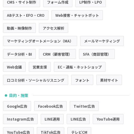
CMS・サイト制作
フォーム作成
LP制作・LPO
ABテスト・EFO・CRO
Web接客・チャットボット
動画・映像制作
アクセス解析
マーケティングオートメーション（MA）
メールマーケティング
データ分析・BI
CRM（顧客管理）
SFA（商談管理）
Web会議
営業支援
EC・通販・ネットショップ
口コミ分析・ソーシャルリスニング
フォント
素材サイト
目的・施策
●
Google広告
Facebook広告
Twitter広告
Instagram広告
LINE運用
LINE広告
YouTube運用
YouTube広告
TikTok広告
テレビCM