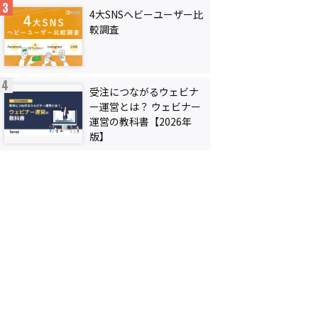
4大SNSヘビーユーザー比
較調査
受注につながるウェビナ
ー運営とは？ ウェビナー
運営の教科書【2026年
版】