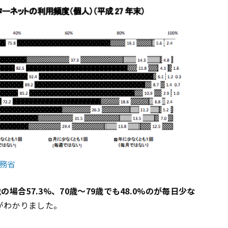
総務省
歳の場合57.3%、70歳〜79歳でも48.0%のが毎日少な
がわかりました。