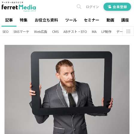
ログイン
会員登録
記事
特集
お役立ち資料
ツール
セミナー
動画
講座
SEO
SNSマーケ
Web広告
CMS
ABテスト・EFO
MA
LP制作
データ分析