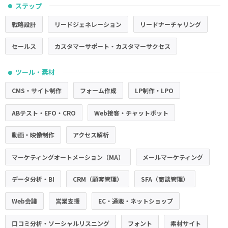
ステップ
●
戦略設計
リードジェネレーション
リードナーチャリング
セールス
カスタマーサポート・カスタマーサクセス
ツール・素材
●
CMS・サイト制作
フォーム作成
LP制作・LPO
ABテスト・EFO・CRO
Web接客・チャットボット
動画・映像制作
アクセス解析
マーケティングオートメーション（MA）
メールマーケティング
データ分析・BI
CRM（顧客管理）
SFA（商談管理）
Web会議
営業支援
EC・通販・ネットショップ
口コミ分析・ソーシャルリスニング
フォント
素材サイト