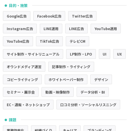
目的・施策
●
Google広告
Facebook広告
Twitter広告
Instagram広告
LINE運用
LINE広告
YouTube運用
YouTube広告
TikTok広告
テレビCM
サイト制作・サイトリニューアル
LP制作・LPO
UI
UX
オウンドメディア運営
記事制作・ライティング
コピーライティング
ホワイトペーパー制作
デザイン
セミナー・展示会
動画・映像制作
データ分析・BI
EC・通販・ネットショップ
口コミ分析・ソーシャルリスニング
課題
●
業務効率化
組織づくり
キャリア
ブランディング