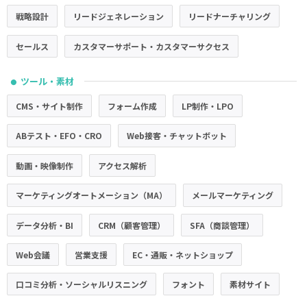
戦略設計
リードジェネレーション
リードナーチャリング
セールス
カスタマーサポート・カスタマーサクセス
ツール・素材
●
CMS・サイト制作
フォーム作成
LP制作・LPO
ABテスト・EFO・CRO
Web接客・チャットボット
動画・映像制作
アクセス解析
マーケティングオートメーション（MA）
メールマーケティング
データ分析・BI
CRM（顧客管理）
SFA（商談管理）
Web会議
営業支援
EC・通販・ネットショップ
口コミ分析・ソーシャルリスニング
フォント
素材サイト