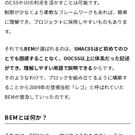
の
CS
Sや
UI
の利点を活かすことは可能です。
制限が少なくより柔軟な
フレームワーク
もあれば、簡単
に理解でき、プロジェクトに採用しやすいものもありま
す。
それでも
BEM
が選ばれるのは、
SMA
CS
Sほど初めてのひ
とでも困惑することなく、OO
CS
S以上に体系だった記述
ができ、理解しやすい用語で説明できる
からです。
そのようなわけで、ブロックを組み立てるように構築す
ることから2009年の登場当初「レゴ」と呼ばれていた
BEMが普及していったのです。
BEMとは何か？