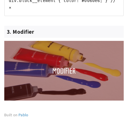
div.block__element { color: #0060e6; } // 
3. Modifier
Built on
Pablo