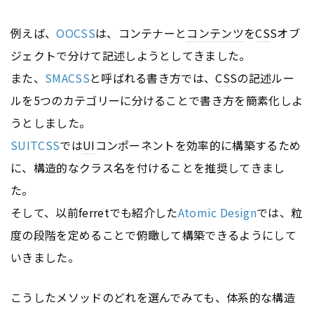
例えば、
OOCSS
は、コンテナーと
コンテンツ
を
CS
Sオブ
ジェクトで分けて記述しようとしてきました。
また、
SMACSS
と呼ばれる書き方では、
CS
Sの記述ルー
ルを5つのカテゴリーに分けることで書き方を簡素化しよ
うとしました。
SUITCSS
では
UI
コンポーネントを効率的に構築するため
に、構造的なクラス名を付けることを推奨してきまし
た。
そして、以前ferretでも紹介した
Atomic Design
では、粒
度の段階を定めることで俯瞰して構築できるようにして
いきました。
こうしたメソッドのどれを選んでみても、体系的な構造