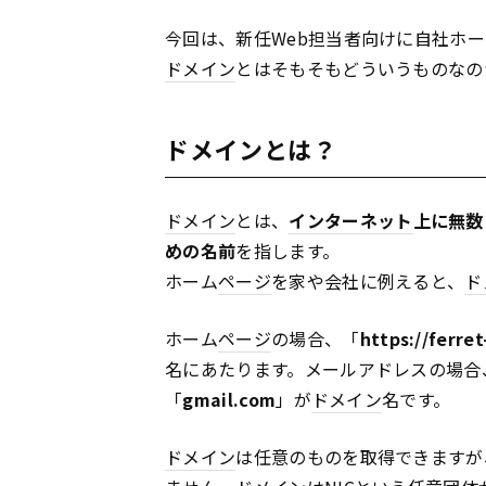
今回は、新任Web担当者向けに自社ホー
ドメイン
とはそもそもどういうものなの
ドメインとは？
ドメイン
とは、
インターネット
上に無数
めの名前
を指します。
ホーム
ページ
を家や会社に例えると、
ド
ホーム
ページ
の場合、「
https://ferre
名にあたります。メールアドレスの場合
「
gmail.com
」が
ドメイン
名です。
ドメイン
は任意のものを取得できますが