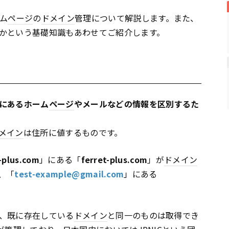
ム
ページ
の
ドメイン
管理について解説します。また、
かという基礎知識もあわせてご紹介します。
にあるホーム
ページ
やメールなどの情報を区別するた
メイン
は住所に値するものです。
t-plus.com
」にある「
ferret-plus.com
」が
ドメイン
、「
test-example@gmail.com
」にある
、既に存在している
ドメイン
と同一のものは取得でき