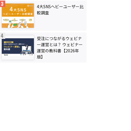
4大SNSヘビーユーザー比
較調査
受注につながるウェビナ
ー運営とは？ ウェビナー
運営の教科書【2026年
版】