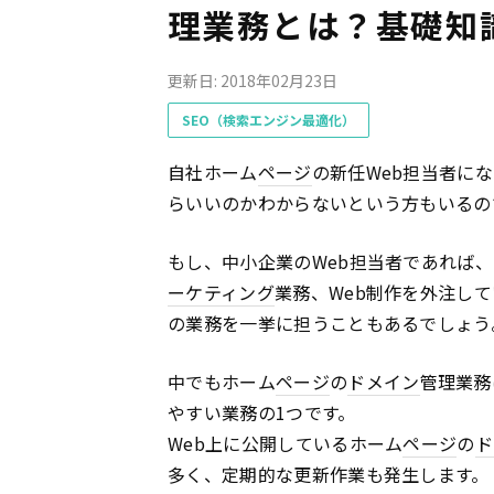
理業務とは？基礎知
更新日: 2018年02月23日
SEO（検索エンジン最適化）
自社ホーム
ページ
の新任Web担当者に
らいいのかわからないという方もいるの
もし、中小企業のWeb担当者であれば
ーケティング
業務、Web制作を外注し
の業務を一挙に担うこともあるでしょう
中でもホーム
ページ
の
ドメイン
管理業務
やすい業務の1つです。
Web上に公開しているホーム
ページ
の
ド
多く、定期的な更新作業も発生します。