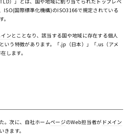
cTLD）」とは、国や地域に割り当てられたトップレベ
SO(国際標準化機構)のISO3166で規定されている
す。
メイン
とことなり、該当する国や地域に存在する個人
という特徴があります。「.jp（日本）」「.us（アメ
存在します。
た。次に、自社ホーム
ページ
のWeb担当者が
ドメイン
いきます。