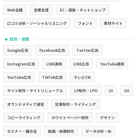
Web会議
営業支援
EC・通販・ネットショップ
口コミ分析・ソーシャルリスニング
フォント
素材サイト
目的・施策
●
Google広告
Facebook広告
Twitter広告
Instagram広告
LINE運用
LINE広告
YouTube運用
YouTube広告
TikTok広告
テレビCM
サイト制作・サイトリニューアル
LP制作・LPO
UI
UX
オウンドメディア運営
記事制作・ライティング
コピーライティング
ホワイトペーパー制作
デザイン
セミナー・展示会
動画・映像制作
データ分析・BI