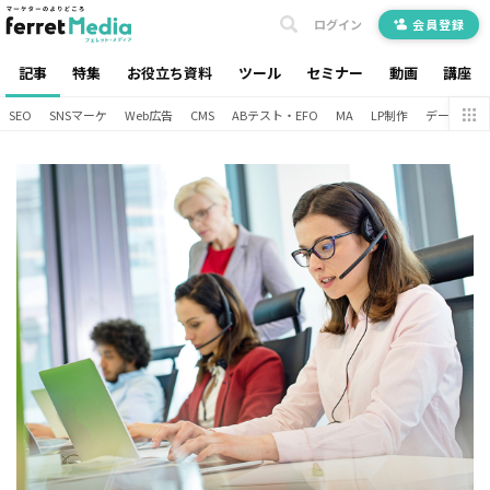
ログイン
会員登録
記事
特集
お役立ち資料
ツール
セミナー
動画
講座
SEO
SNSマーケ
Web広告
CMS
ABテスト・EFO
MA
LP制作
データ分析