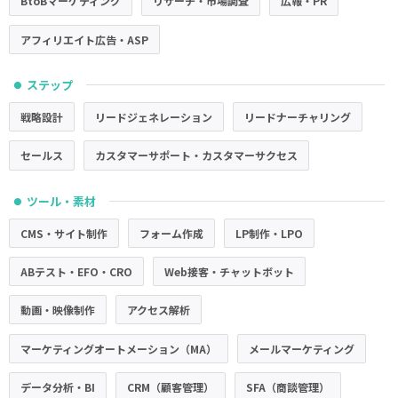
BtoBマーケティング
リサーチ・市場調査
広報・PR
アフィリエイト広告・ASP
ステップ
●
戦略設計
リードジェネレーション
リードナーチャリング
セールス
カスタマーサポート・カスタマーサクセス
ツール・素材
●
CMS・サイト制作
フォーム作成
LP制作・LPO
ABテスト・EFO・CRO
Web接客・チャットボット
動画・映像制作
アクセス解析
マーケティングオートメーション（MA）
メールマーケティング
データ分析・BI
CRM（顧客管理）
SFA（商談管理）