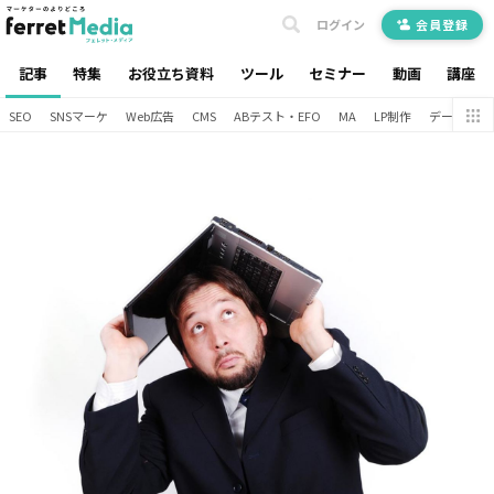
ログイン
会員登録
記事
特集
お役立ち資料
ツール
セミナー
動画
講座
SEO
SNSマーケ
Web広告
CMS
ABテスト・EFO
MA
LP制作
データ分析