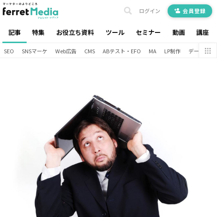
ログイン
会員登録
記事
特集
お役立ち資料
ツール
セミナー
動画
講座
SEO
SNSマーケ
Web広告
CMS
ABテスト・EFO
MA
LP制作
データ分析