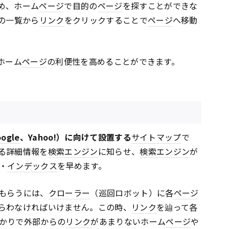
め、ホーム
ページ
で目的の
ページ
を探すことができな
の一覧から
リンク
をクリックすることで
ページ
へ移動
ホーム
ページ
の利便性を高めることができます。
oogle
、Yahoo!）に向けて設置する
サイトマップ
で
る詳細情報を
検索エンジン
に知らせ、
検索エンジン
が
・
インデックス
を早めます。
もらうには、
クローラー
（巡回ロボット）に各
ページ
らわなければいけません。この時、
リンク
を辿って各
かりで外部からの
リンク
があまりないホーム
ページ
や