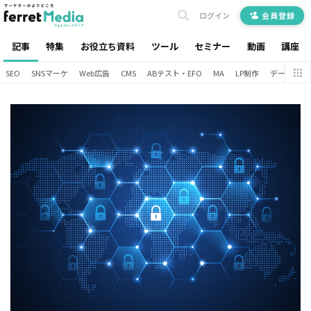
ログイン
会員登録
記事
特集
お役立ち資料
ツール
セミナー
動画
講座
SEO
SNSマーケ
Web広告
CMS
ABテスト・EFO
MA
LP制作
データ分析