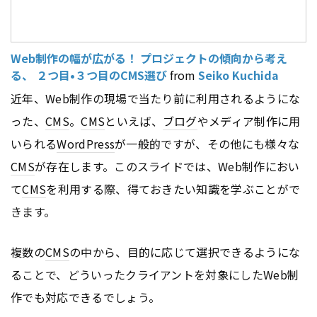
Web制作の幅が広がる！ プロジェクトの傾向から考え
る、 ２つ目•３つ目のCMS選び
from
Seiko Kuchida
近年、Web制作の現場で当たり前に利用されるようにな
った、
CMS
。
CMS
といえば、
ブログ
やメディア制作に用
いられる
WordPress
が一般的ですが、その他にも様々な
CMS
が存在します。このスライドでは、Web制作におい
て
CMS
を利用する際、得ておきたい知識を学ぶことがで
きます。
複数の
CMS
の中から、目的に応じて選択できるようにな
ることで、どういったクライアントを対象にしたWeb制
作でも対応できるでしょう。