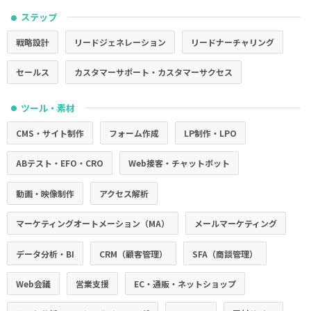
ステップ
●
戦略設計
リードジェネレーション
リードナーチャリング
セールス
カスタマーサポート・カスタマーサクセス
ツール・素材
●
CMS・サイト制作
フォーム作成
LP制作・LPO
ABテスト・EFO・CRO
Web接客・チャットボット
動画・映像制作
アクセス解析
マーケティングオートメーション（MA）
メールマーケティング
データ分析・BI
CRM（顧客管理）
SFA（商談管理）
Web会議
営業支援
EC・通販・ネットショップ