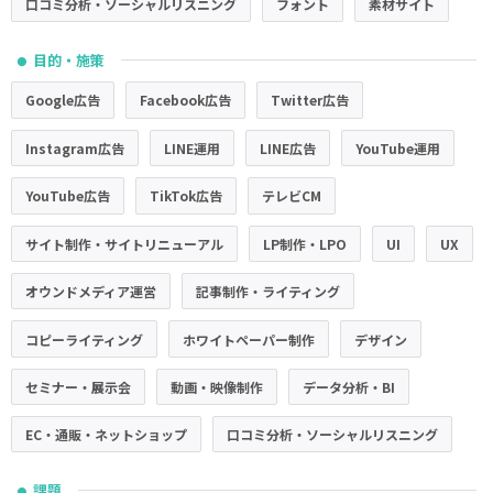
口コミ分析・ソーシャルリスニング
フォント
素材サイト
目的・施策
●
Google広告
Facebook広告
Twitter広告
Instagram広告
LINE運用
LINE広告
YouTube運用
YouTube広告
TikTok広告
テレビCM
サイト制作・サイトリニューアル
LP制作・LPO
UI
UX
オウンドメディア運営
記事制作・ライティング
コピーライティング
ホワイトペーパー制作
デザイン
セミナー・展示会
動画・映像制作
データ分析・BI
EC・通販・ネットショップ
口コミ分析・ソーシャルリスニング
課題
●