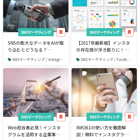
SNSマーケティング
SNSマーケティング
SNSの膨大なデータをAIが取
【2017年最新版】インスタ
り込むとどうなる？
の存在感が浮き彫りに！総
「SNS× AI」の事例4選
務省発表「情報通信メディ
SNSマーケティング / Instagram
SNSマーケティング / Facebook
アの利用時間と情報行動に
関する調査報告書」ポイン
トを解説
SNSマーケティング
SNSマーケティング
Web担当者必見！インスタ
INK361の使い方を徹底解
グラムを活用する企業事例
説！無料でインスタグラム