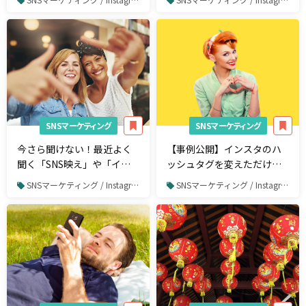
ン獲得術3選
SNSマーケティング
SNSマーケティング
今さら聞けない！最近よく
【事例公開】インスタのハ
聞く「SNS映え」や「イン
ッシュタグを変えただけで
スタ映え」についてわかり
「いいね」が15%アップ！
SNSマーケティング / Instagram
SNSマーケティング / Instagram
やすく解説
女性向けネットショップが
実施した施策とは？