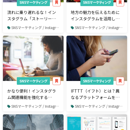
SNSマーケティング
SNSマーケティング
流れに乗り遅れるな！イン
地方の魅力を伝えるために
スタグラム「ストーリー」
インスタグラムを活用して
の企業活用事例6つ
いるアカウント11選
SNSマーケティング / Instagram
SNSマーケティング / Instagram
SNSマーケティング
SNSマーケティング
かなり便利！インスタグラ
IFTTT（イフト）とは？異
ム関連機能を強化する
なるプラットフォームを連
WordPressプラグイン8選
携する便利ツールの使い方
SNSマーケティング / Instagram
SNSマーケティング / Instagram
とアプレット9選