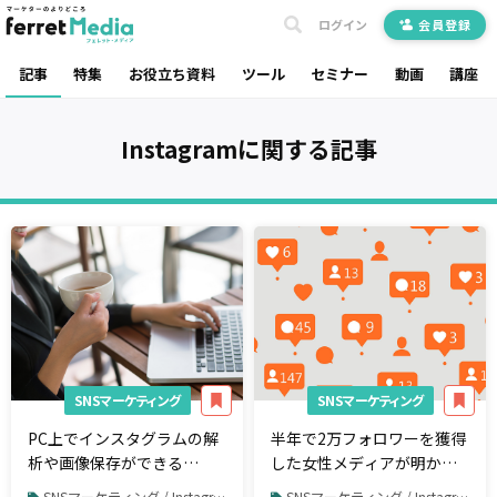
ログイン
会員登録
記事
特集
お役立ち資料
ツール
セミナー
動画
講座
Instagram
に関する記事
SNSマーケティング
SNSマーケティング
PC上でインスタグラムの解
半年で2万フォロワーを獲得
析や画像保存ができる
した女性メディアが明か
WEBSTAの登録と使い方
す、インスタグラムのファ
SNSマーケティング / Instagram
SNSマーケティング / Instagram