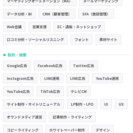
マーケティングオートメーション（MA）
メールマーケティング
データ分析・BI
CRM（顧客管理）
SFA（商談管理）
Web会議
営業支援
EC・通販・ネットショップ
口コミ分析・ソーシャルリスニング
フォント
素材サイト
目的・施策
●
Google広告
Facebook広告
Twitter広告
Instagram広告
LINE運用
LINE広告
YouTube運用
YouTube広告
TikTok広告
テレビCM
サイト制作・サイトリニューアル
LP制作・LPO
UI
UX
オウンドメディア運営
記事制作・ライティング
コピーライティング
ホワイトペーパー制作
デザイン