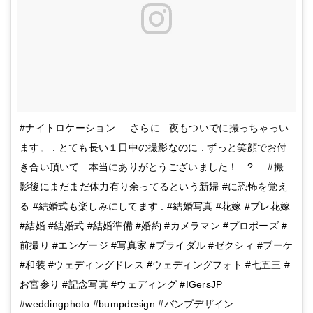
#ナイトロケーション . . さらに . 夜もついでに撮っちゃっい
ます。 . とても長い１日中の撮影なのに . ずっと笑顔でお付
き合い頂いて . 本当にありがとうございました！ . ? . . #撮
影後にまだまだ体力有り余ってるという新婦 #に恐怖を覚え
る #結婚式も楽しみにしてます . #結婚写真 #花嫁 #プレ花嫁
#結婚 #結婚式 #結婚準備 #婚約 #カメラマン #プロポーズ #
前撮り #エンゲージ #写真家 #ブライダル #ゼクシィ #ブーケ
#和装 #ウェディングドレス #ウェディングフォト #七五三 #
お宮参り #記念写真 #ウェディング #IGersJP
#weddingphoto #bumpdesign #バンプデザイン