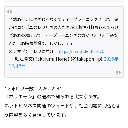
半端ねー。IC
タグ
じゃなくてディープラーニングとはね。確
かにコンビニのレジ打ちの人たちが年齢性別打ち込んでるけ
どあれの精度ってディープラーニングの方がぜんぜん正確な
んだよね映像認識で。しかし、チェ...
米アマゾン：レジに並ば...
https://t.co/odeLlFhEcC
— 堀江貴文(Takafumi Horie) (@takapon_jp)
2016年
12月6日
*フォロワー数：2,287,228*
「ホリエモン」の通称で知られる実業家です。
ネットビジネス関連のツイートや、社会問題に切込むよ
う内容を多く発信しています。