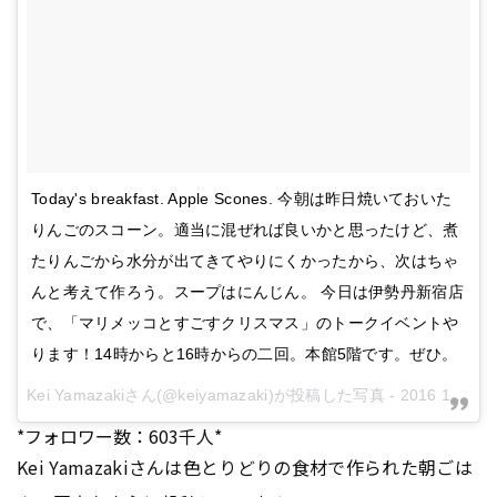
Today's breakfast. Apple Scones. 今朝は昨日焼いておいた
りんごのスコーン。適当に混ぜれば良いかと思ったけど、煮
たりんごから水分が出てきてやりにくかったから、次はちゃ
んと考えて作ろう。スープはにんじん。 今日は伊勢丹新宿店
で、「マリメッコとすごすクリスマス」のトークイベントや
ります！14時からと16時からの二回。本館5階です。ぜひ。
Kei Yamazakiさん(@keiyamazaki)が投稿した写真 -
2016 11月 25 3:41午後 PST
*フォロワー数：603千人*
Kei Yamazakiさんは色とりどりの食材で作られた朝ごは