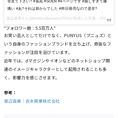
非見て下さい? #装苑 #SOEN #4ページです #嬉しすぎて膝
痛い #あ?それは前からでした #昨日発売なので是非?
渡辺直美さん(@watanabenaomi703)が投稿した写真 -
2016 11月 28 7:22午後 PST
*フォロワー数：5.5百万人*
お笑い芸人としてだけでなく、PUNYUS（プニュズ）と
いう自身のファッションブランドを立ち上げ、奇抜なフ
ァッションが注目を浴びています。
近年では、dマガジンやイオンなどのネットショップ関
連のイメージキャラクターとして起用されることも多
く、影響力を感じさせます。
参考：
渡辺直美｜吉本興業株式会社