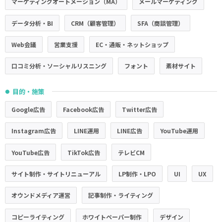
マーケティングオートメーション（MA）
メールマーケティング
データ分析・BI
CRM（顧客管理）
SFA（商談管理）
Web会議
営業支援
EC・通販・ネットショップ
口コミ分析・ソーシャルリスニング
フォント
素材サイト
目的・施策
●
Google広告
Facebook広告
Twitter広告
Instagram広告
LINE運用
LINE広告
YouTube運用
YouTube広告
TikTok広告
テレビCM
サイト制作・サイトリニューアル
LP制作・LPO
UI
UX
オウンドメディア運営
記事制作・ライティング
コピーライティング
ホワイトペーパー制作
デザイン