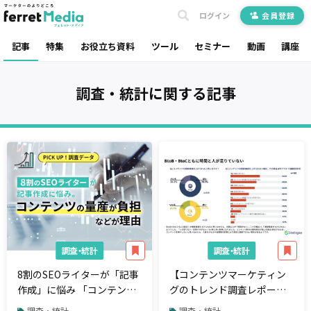
ログイン
会員登録
記事
特集
お役立ち資料
ツール
セミナー
動画
講座
調査・統計
に関する記事
調査・統計
調査・統計
8割のSEOライターが「記事
【コンテンツマーケティン
作成」に悩み 「コンテンツ
グのトレンド調査レポー
の量産が負担」などが理
ト】コンテンツの更新頻度
調査・統計
調査・統計