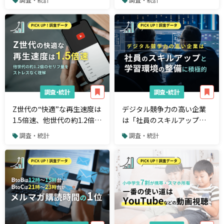
由。今週のPICK UP！調査デ
は「週1回以上」が75%超、
ータ
「時間または人が足りな
い」企業は45%超
調査・統計
調査・統計
Z世代の“快適”な再生速度は
デジタル競争力の高い企業
1.5倍速、他世代の約1.2倍の
は「社員のスキルアップと
セリフ量をストレスなく理
学習環境の整備」に積極
調査・統計
調査・統計
解。今週のPICK UP！調査デ
的。今週のPICK UP！調査デ
ータ
ータ