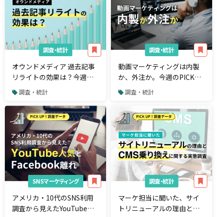
調査・統計
調査・統計
オウンドメディア 過去記事
動画マーケティングは内製
リライトの効果は？今週の
か、外注か。今週のPICK
PICK UP！調査データ
UP！調査データ
調査・統計
調査・統計
SNSマーケティング
調査・統計
アメリカ・10代のSNS利用
マーケ担当に聞いた、サイ
調査から見えたYouTube人
トリニューアルの理由と