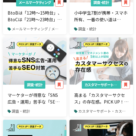
メールマーケティング
調査・統計
BtoBは「12時～15時台」、
小中学生7割が携帯・スマホ
BtoCは「21時～23時台」が
所有、一番の使い道は
メルマガ購読時間の1位。今
「YouTubeなどの動画視
メールマーケティング / メルマガ
調査・統計
週のPICK UP！調査データ
聴」。今週のPICK UP！調査
データ
調査・統計
カスタマーサポート・カスタマーサクセス
マーケターが得意な「SNS
高まる「カスタマーサクセ
広告・運用」苦手な「SEO
ス」の存在感。PICK UP！調
対策」 今週のPICK UP！調
査データ
調査・統計
カスタマーサポート・カスタマーサクセス
査データ