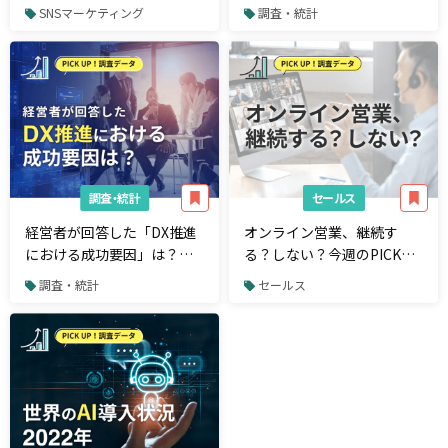
気とFacebook離れ。今週の
CMS乗り換えに関する実態
SNSマーケティング
調査・統計
PICK UP！調査データ
調査。 今週のPICK UP！調
査データ
調査・統計
セールス
経営者が回答した「DX推進
オンライン営業、継続す
における成功要因」は？今
る？しない？今週のPICK
週のPICK UP！調査データ
UP！調査データ
調査・統計
セールス