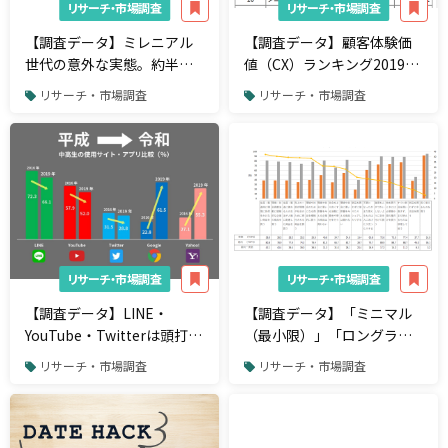
リサーチ・市場調査
リサーチ・市場調査
【調査データ】ミレニアル
【調査データ】顧客体験価
世代の意外な実態。約半数
値（CX）ランキング2019。
が「無理をしてでも欲しい
1位カゴメ、2位クラブツー
リサーチ・市場調査
リサーチ・市場調査
ものを購入したい」と高い
リズムと上位は食品会社や
購買欲求が明らかに
旅行会社という顔ぶれ
リサーチ・市場調査
リサーチ・市場調査
【調査データ】LINE・
【調査データ】「ミニマル
YouTube・Twitterは頭打
（最小限）」「ロングライ
ち？「平成→令和」で変化
フ（長期的）」「サーキュ
リサーチ・市場調査
リサーチ・市場調査
した中高生のリアルを比
ラー（循環）」、生活者が
較！
選ぶ3つのサステナブル基準