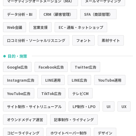
マーケティングオートメーション（MA）
メールマーケティング
データ分析・BI
CRM（顧客管理）
SFA（商談管理）
Web会議
営業支援
EC・通販・ネットショップ
口コミ分析・ソーシャルリスニング
フォント
素材サイト
目的・施策
●
Google広告
Facebook広告
Twitter広告
Instagram広告
LINE運用
LINE広告
YouTube運用
YouTube広告
TikTok広告
テレビCM
サイト制作・サイトリニューアル
LP制作・LPO
UI
UX
オウンドメディア運営
記事制作・ライティング
コピーライティング
ホワイトペーパー制作
デザイン