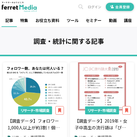
ログイン
会員登録
記事
特集
お役立ち資料
ツール
セミナー
動画
講座
調査・統計
に関する記事
リサーチ・市場調査
リサーチ・市場調査
【調査データ】フォロワー
【調査データ】2019年・女
1,000人以上が約3割！個人
子中高生の流行語は「ぴえ
のSNSを「メディア」とし
ん」、アプリは「SODA」が
リサーチ・市場調査
リサーチ・市場調査