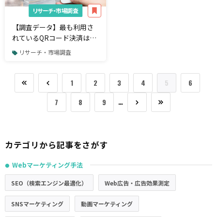
リサーチ・市場調査
【調査データ】最も利用さ
れているQRコード決済は
PayPay、増税後のQRコード
リサーチ・市場調査
決済の利用率は3倍に
1
2
3
4
5
6
…
7
8
9
カテゴリから記事をさがす
Webマーケティング手法
●
SEO（検索エンジン最適化）
Web広告・広告効果測定
SNSマーケティング
動画マーケティング