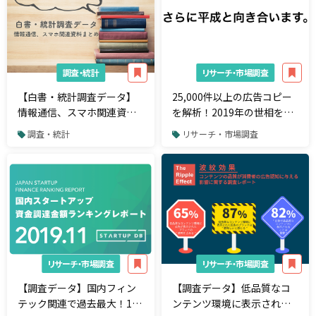
調査・統計
リサーチ・市場調査
【白書・統計調査データ】
25,000件以上の広告コピー
情報通信、スマホ関連資料
を解析！2019年の世相を象
まとめ
徴する一文は「さらに平成
調査・統計
リサーチ・市場調査
と向き合います。」
リサーチ・市場調査
リサーチ・市場調査
【調査データ】国内フィン
【調査データ】低品質なコ
テック関連で過去最大！156
ンテンツ環境に表示された