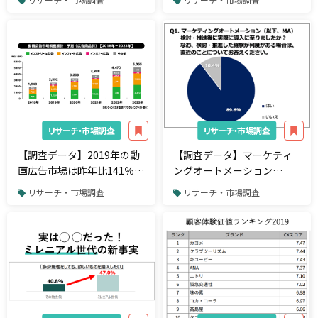
て運営しているユーザーの
1位を獲得
実態とは
リサーチ・市場調査
リサーチ・市場調査
【調査データ】2019年の動
【調査データ】マーケティ
画広告市場は昨年比141％・
ングオートメーション
2,592億円の見通し。2023
（MA）導入者の80%が効果
リサーチ・市場調査
リサーチ・市場調査
年には5,065億円に達すると
を実感！一方、導入後の業
予測
務フローの多さに不満も