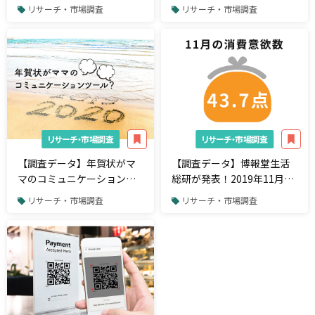
億円を調達したPaidyが2位
Web広告、65%が「ブラン
リサーチ・市場調査
リサーチ・市場調査
にランクイン。国内スター
ドの使用を取り止める」
トアップ資金調達金額ラン
キング
リサーチ・市場調査
リサーチ・市場調査
【調査データ】年賀状がマ
【調査データ】博報堂生活
マのコミュニケーションツ
総研が発表！2019年11月の
ール？年賀状を送る相手は
消費意欲指数は過去最低、
リサーチ・市場調査
リサーチ・市場調査
「ママ友」より「学生時代
季節消費への意欲高まらず
の友人」が多い！