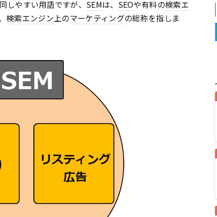
ion)と混同しやすい用語ですが、
SEM
は、
SEO
や有料の
検索エ
、
検索エンジン
上の
マーケティング
の総称を指しま