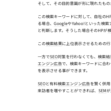
そして、その目的意識が形に現れたもの
この検索キーワードに対して、自社のH
る場合、
Google
やYahoo!といった
と判断します。そうした場合そのHPが
この
検索結果
に上位表示させるための行
一方で
SEO
対策を行わなくても、
検索結
エンジン
広告
で、検索キーワードに合わ
を表示させる事ができます。
SEO
と有料
検索エンジン
広告
を賢く併用
来訪者を増やすことができれば、
SEM
が