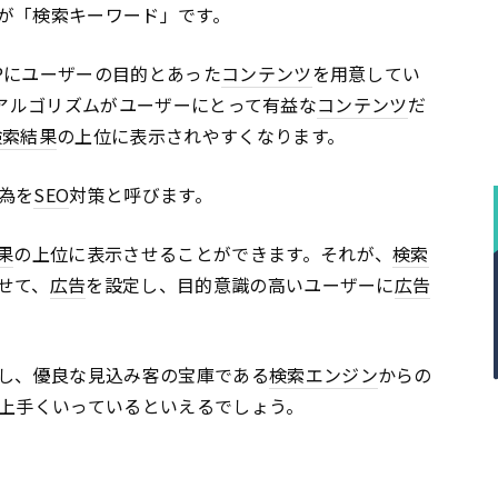
が「検索キーワード」です。
Pにユーザーの目的とあった
コンテンツ
を用意してい
検索アルゴリズムがユーザーにとって有益な
コンテンツ
だ
検索結果
の上位に表示されやすくなります。
為を
SEO
対策と呼びます。
果
の上位に表示させることができます。それが、
検索
せて、
広告
を設定し、目的意識の高いユーザーに
広告
し、優良な見込み客の宝庫である
検索エンジン
からの
上手くいっているといえるでしょう。