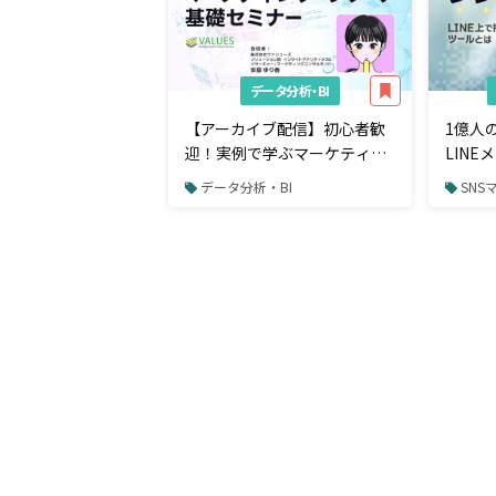
データ分析・BI
【アーカイブ配信】初心者歓
1億人
迎！実例で学ぶマーケティン
LIN
グ・リサーチ基礎セミナー
から購
データ分析・BI
SNS
るツー