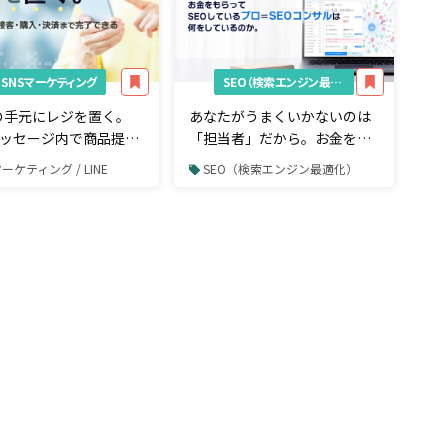
SNSマーケティング
SEO（検索エンジン最適化）
の手元にレジを置く。
あなたがうまくいかないのは
Eメッセージ内で商品提案
「担当者」だから。お金をも
入・決済まで完了でき
らってSEOしているプロ＝
マーケティング / LINE
SEO（検索エンジン最適化）
ルとは
SEOコンサルは何をしている
のか。