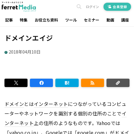
ログイン
会員登録
記事
特集
お役立ち資料
ツール
セミナー
動画
講座
ドメインエイジ
2018年04月10日
ドメイン
とは
インターネット
につながっているコンピュ
ーターやネットワークを識別する個別の住所のことで
イ
ンターネット
上の住所のようなものです。Yahooでは
「yahoo.co.jp」、
Google
では「google.com」が
ドメイ