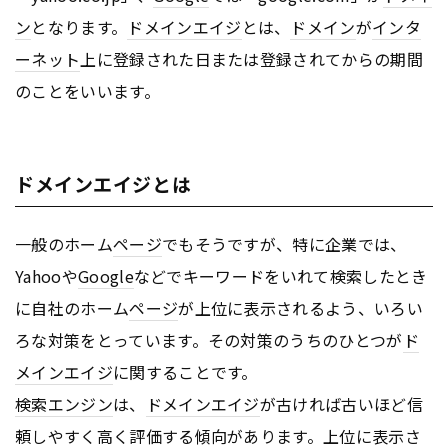
ン
となります。
ドメインエイジ
とは、
ドメイン
が
インタ
ーネット
上に登録された日または登録されてからの期間
のことをいいます。
ドメインエイジとは
一般のホーム
ページ
でもそうですが、特に企業では、
Yahooや
Google
などでキーワードをいれて検索したとき
に自社のホーム
ページ
が上位に表示されるよう、いろい
ろな対策をとっています。その対策のうちのひとつが
ド
メインエイジ
に関することです。
検索エンジン
は、
ドメインエイジ
が古ければ古いほど信
頼しやすく高く評価する傾向があります。上位に表示さ