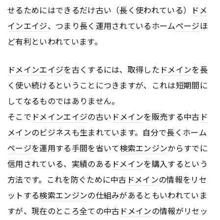
せるためにはできるだけ古い（長く使われている）
ドメ
インエイジ
、つまり長く運用されているホーム
ページ
ほ
ど有利といわれています。
ドメインエイジ
を古くするには、取得した
ドメイン
を長
く使い続けるということにつきますが、これは短期間に
してなるものではありません。
そこで
ドメインエイジ
の古い
ドメイン
を販売する中古
ド
メイン
のビジネスも生まれています。自分で長くホーム
ページ
を運用する手間を省いて
検索エンジン
からすでに
信用されている、実績のある
ドメイン
を購入するという
方法です。これを防ぐために中古
ドメイン
の情報をリセ
ットする
検索エンジン
の仕組みがあるともいわれていま
すが、現在のところ全ての中古
ドメイン
の情報がリセッ