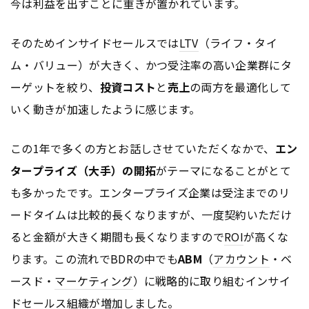
今は利益を出すことに重きが置かれています。
そのためインサイドセールスでは
LTV
（ライフ・タイ
ム・バリュー）が大きく、かつ受注率の高い企業群にタ
ーゲットを絞り、
投資コスト
と
売上
の両方を最適化して
いく動きが加速したように感じます。
この1年で多くの方とお話しさせていただくなかで、
エン
タープライズ（大手）の開拓
がテーマになることがとて
も多かったです。エンタープライズ企業は受注までのリ
ードタイムは比較的長くなりますが、一度契約いただけ
ると金額が大きく期間も長くなりますので
ROI
が高くな
ります。この流れでBDRの中でも
ABM
（
アカウント
・ベ
ースド・
マーケティング
）に戦略的に取り組むインサイ
ドセールス組織が増加しました。