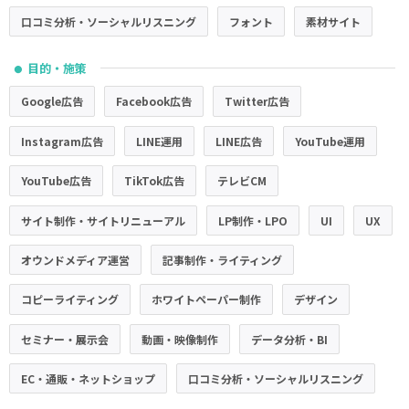
口コミ分析・ソーシャルリスニング
フォント
素材サイト
目的・施策
●
Google広告
Facebook広告
Twitter広告
Instagram広告
LINE運用
LINE広告
YouTube運用
YouTube広告
TikTok広告
テレビCM
サイト制作・サイトリニューアル
LP制作・LPO
UI
UX
オウンドメディア運営
記事制作・ライティング
コピーライティング
ホワイトペーパー制作
デザイン
セミナー・展示会
動画・映像制作
データ分析・BI
EC・通販・ネットショップ
口コミ分析・ソーシャルリスニング