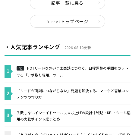
記事一覧に戻る
ferretトップページ
・人気記事ランキング
2026-08-10更新
HOTリードを熱いまま商談につなぐ。日程調整の手間をカット
AD
する「アポ取り専用」ツール
「リードが商談につながらない」問題を解決する、マーケ×営業コン
テンツの作り方
失敗しないインサイドセールス立ち上げの設計｜戦略・KPI・ツール活
用の実務ポイント総まとめ
「ありがとうございます」はNGワード？！インサイドセールスでやり