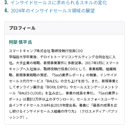
インサイドセールスに求められるスキルの変化
2024年のインサイドセールス領域の展望
プロフィール
阿部 慎平 氏
スマートキャンプ株式会社 取締役執行役員COO
早稲田大学卒業後、デロイトトーマツ
コンサルティング
合同会社に入
社。大手企業の戦略、新規事業案件に多数従事。2017年3月にスマート
キャンプへ入社後は、取締役執行役員COOとして、事業戦略、組織戦
略、新規事業戦略の策定、『
SaaS
業界レポート』の執筆、インサイド
セールス代行サービス「BALES」の立ち上げを担う。また、新規事業と
して
オンライン
展示会「BOXIL EXPO」やセールス
エンゲージメント
ツ
ール「BALES CLOUD」を生み出し、事業の成長を牽引。『
SaaS
業界レ
ポート』は累計2万件以上のダウンロード。セールスフォースユーザー
会インサイドセールス分科会2019年度会長。著書に『最高の成果を出
し続けるインサイドセールス組織の作り方』（クロスメディア･パブリ
ッシング）。