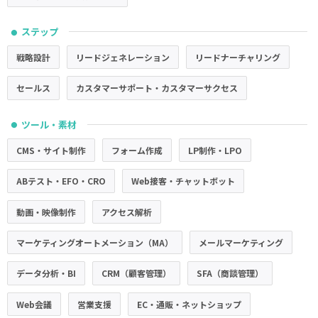
ステップ
●
戦略設計
リードジェネレーション
リードナーチャリング
セールス
カスタマーサポート・カスタマーサクセス
ツール・素材
●
CMS・サイト制作
フォーム作成
LP制作・LPO
ABテスト・EFO・CRO
Web接客・チャットボット
動画・映像制作
アクセス解析
マーケティングオートメーション（MA）
メールマーケティング
データ分析・BI
CRM（顧客管理）
SFA（商談管理）
Web会議
営業支援
EC・通販・ネットショップ