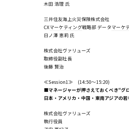
木田 浩理 氏
三井住友海上火災保険株式会社
CX
マーケティング
戦略部 データ
マーケ
日ノ澤 恵莉 氏
株式会社ヴァリューズ
取締役副社長
後藤 賢治
≪Session1≫ (14:50～15:20)
■マネージャーが押さえておくべき“グ
日本・アメリカ・中国・東南アジアの若
株式会社ヴァリューズ
執行役員