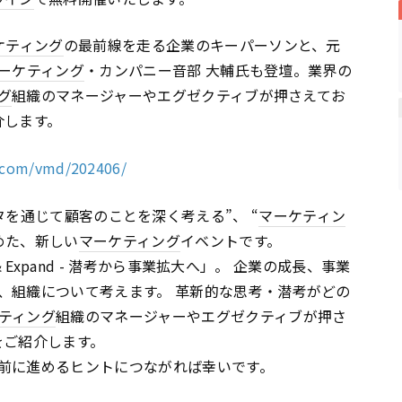
ケティング
の最前線を走る企業のキーパーソンと、元
ーケティング
・カンパニー音部 大輔氏も登壇。業界の
グ
組織のマネージャーやエグゼクティブが押さえてお
介します。
g.com/vmd/202406/
、“データを通じて顧客のことを深く考える”、 “
マーケティン
めた、新しい
マーケティング
イベントです。
 Expand - 潜考から事業拡大へ」。 企業の成長、事業
、組織について考えます。 革新的な思考・潜考がどの
ティング
組織のマネージャーやエグゼクティブが押さ
例をご紹介します。
前に進めるヒントにつながれば幸いです。