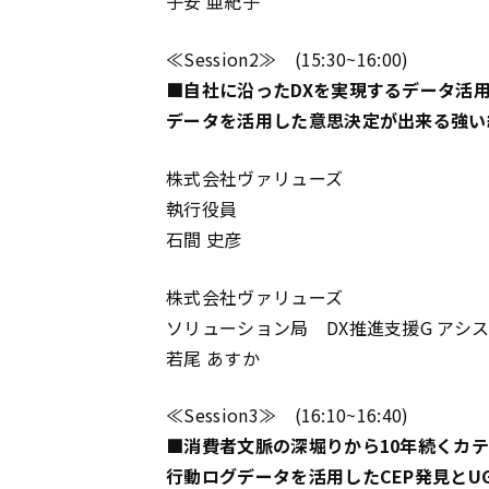
子安 亜紀子
≪Session2≫ (15:30~16:00)
■自社に沿ったDXを実現するデータ活
データを活用した意思決定が出来る強い
株式会社ヴァリューズ
執行役員
石間 史彦
株式会社ヴァリューズ
ソリューション局 DX推進支援G アシ
若尾 あすか
≪Session3≫ (16:10~16:40)
■消費者文脈の深堀りから10年続くカ
行動ログデータを活用したCEP発見と
U