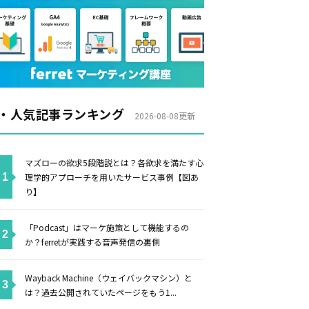
・人気記事ランキング
2026-08-08更新
マズローの欲求5段階説とは？各欲求を満たす心
理学的アプローチを用いたサービス事例【図あ
り】
「Podcast」はマーケ施策として機能するの
か？ferretが実践する音声発信の裏側
Wayback Machine（ウェイバックマシン）と
は？過去公開されていたページをもう1...