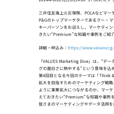
三井住友海上火災保険、POLAなど
マー
P&Gのトップマーケターであるクー・
マ
キーパーソンをお迎えし、
マーケティン
きたい“Premium”な知識や事例をご紹
詳細・申込み：
https://www.valuescc
「VALUES Marketing Dive」は
グ
の面白さに熱中する”という意味を込
第4回目となる今回のテーマは「Think &
拡大を目指すための
マーケティング
戦略
ように事業拡大につながるのか、
マーケ
えておきたい“Premium”な知識や事
皆さまの
マーケティング
やデータ活用を