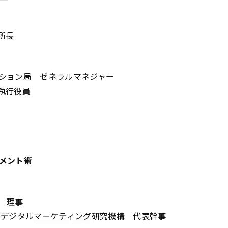
所所長
ション局 ゼネラルマネジャー
執行役員
メント術
 理事
 デジタル
マーケティング
研究機構 代表幹事