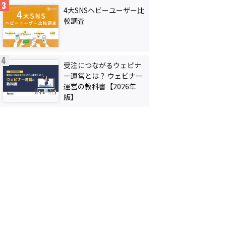
4大SNSヘビーユーザー比
較調査
受注につながるウェビナ
ー運営とは？ ウェビナー
運営の教科書【2026年
版】