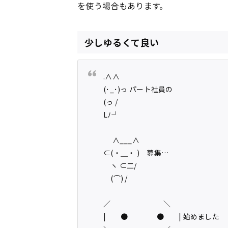
を使う場合もあります。
少しゆるくて良い
.∧∧
(･_･)っ パート社員の
(っ /
Lﾉ┘
∧___∧
⊂(・＿・ ) 募集…
ヽ ⊂二/
(⌒) /
／ ＼
| ● ● | 始めました