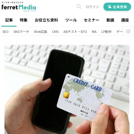
ログイン
会員登録
記事
特集
お役立ち資料
ツール
セミナー
動画
講座
SEO
SNSマーケ
Web広告
CMS
ABテスト・EFO
MA
LP制作
データ分析