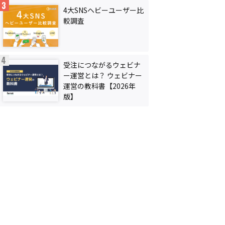
4大SNSヘビーユーザー比
較調査
受注につながるウェビナ
ー運営とは？ ウェビナー
運営の教科書【2026年
版】