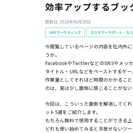
効率アップするブッ
更新日: 2018年06月28日
SNSマーケティング
カスタマーサポート・カス
今閲覧している
ページ
の内容を社内外に
うか。
Facebookや
Twitter
などのSNSやメッ
タイトル
・
URL
などをペーストするケー
作業量としてそれほど時間のかかること
のは、実は少し面倒に感じることがない
今回は、こういった面倒を解消してくれ
ット5選をご紹介します。
もちろん無料で使用することができる上
どれも使い始めてみると手放せないツー