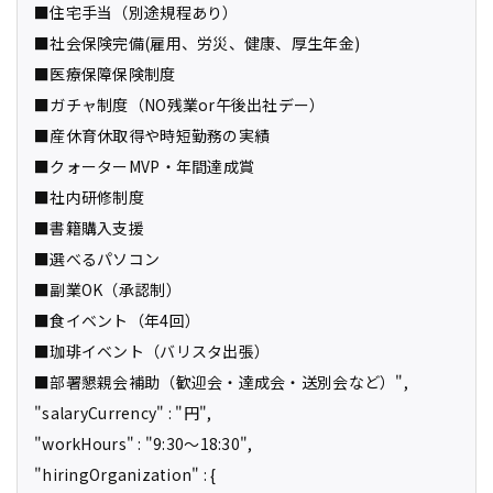
■住宅手当（別途規程あり）
■社会保険完備(雇用、労災、健康、厚生年金)
■医療保障保険制度
■ガチャ制度（NO残業or午後出社デー）
■産休育休取得や時短勤務の実績
■クォーターMVP・年間達成賞
■社内研修制度
■書籍購入支援
■選べるパソコン
■副業OK（承認制）
■食イベント（年4回）
■珈琲イベント（バリスタ出張）
■部署懇親会補助（歓迎会・達成会・送別会など）",
"salaryCurrency" : "円",
"workHours" : "9:30～18:30",
"hiringOrganization" : {