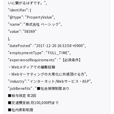
いに繋がるはずです。",
"identifier": {
"@type": "PropertyValue",
"name": "株式会社 ベーシック",
"value": "58369"
},
"datePosted" : "2017-12-20 16:32:58 +0900",
"employmentType" : "FULL_TIME",
"experienceRequirements" : "【必須条件】
・Webメディアでの編集経験
・Web
マーケティング
の大衆化に共感頂ける方",
"industry": "
インターネット
/Webサービス・
ASP
",
"jobBenefits" : "■社会保険制度あり
■給与改定 年2回
■交通費支給 月100,000円まで
■社内表彰制度