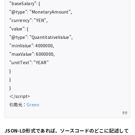
"baseSalary": {
"@type": "MonetaryAmount",
"currency": "YEN",
"value": {
"@type": "QuantitativeValue",
"minValue": 4000000,
"maxValue": 6000000,
"unitText": "YEAR"
}
}
}
＜/script>
引用元：
Green
JSON-LD形式であれば、ソースコードのどこに記述して